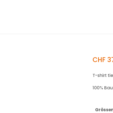
CHF
3
T-shirt t
100% Ba
Grösse