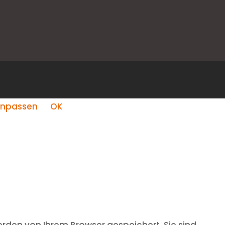
npassen
OK
rden von Ihrem Browser gespeichert. Sie sind