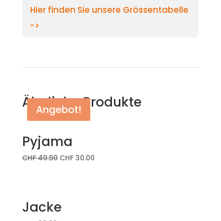
Hier finden Sie unsere Grössentabelle
->
Ähnliche Produkte
Angebot!
Angebot!
Pyjama
CHF
49.90
CHF
30.00
Jacke