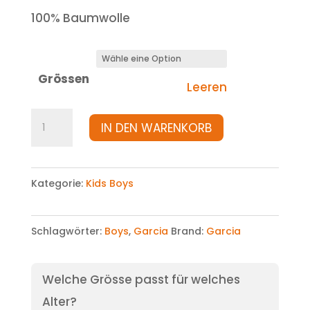
100% Baumwolle
Grössen
Leeren
T-
IN DEN WARENKORB
Shirt
Menge
Kategorie:
Kids Boys
Schlagwörter:
Boys
,
Garcia
Brand:
Garcia
Welche Grösse passt für welches
Alter?