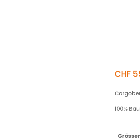
CHF
5
Cargober
100% Ba
Grösse