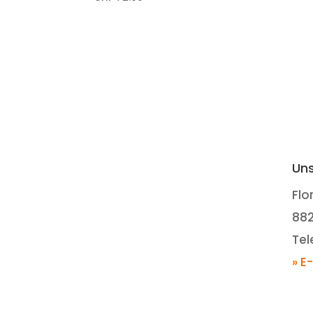
Uns
Flo
88
Tel
» E