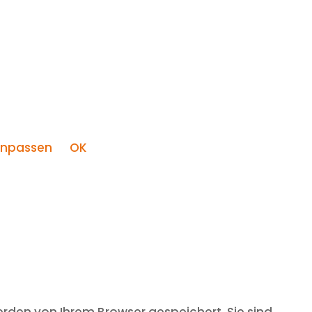
npassen
OK
rden von Ihrem Browser gespeichert. Sie sind