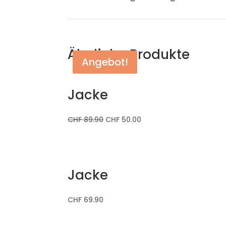
Ähnliche Produkte
Angebot!
Angebot!
Jacke
CHF
89.90
CHF
50.00
Jacke
CHF
69.90