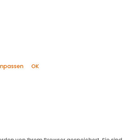
npassen
OK
rden von Ihrem Browser gespeichert. Sie sind