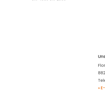
Uns
Flo
88
Tel
» E