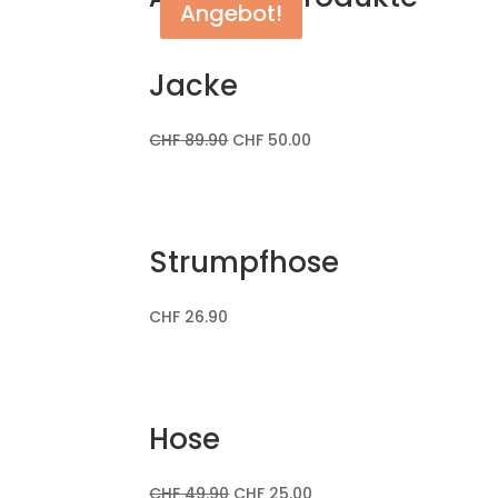
Angebot!
Angebot!
Jacke
CHF
89.90
CHF
50.00
Strumpfhose
CHF
26.90
Hose
CHF
49.90
CHF
25.00