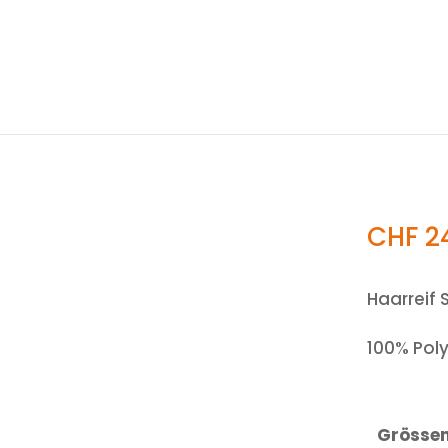
CHF
2
Haarreif 
100% Poly
Grösse