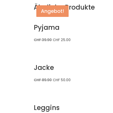
Ähnliche Produkte
Angebot!
Angebot!
Angebot!
Pyjama
CHF
39.90
CHF
25.00
Jacke
CHF
89.90
CHF
50.00
Leggins