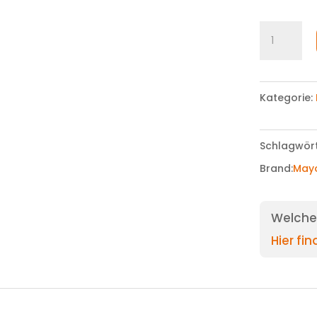
Haarreif
Menge
Kategorie:
Schlagwör
Brand:
May
Welche 
Hier fi