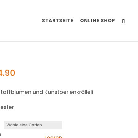
STARTSEITE
ONLINE SHOP
4.90
Stoffblumen und Kunstperlenkrälleli
ester
n
Leeren