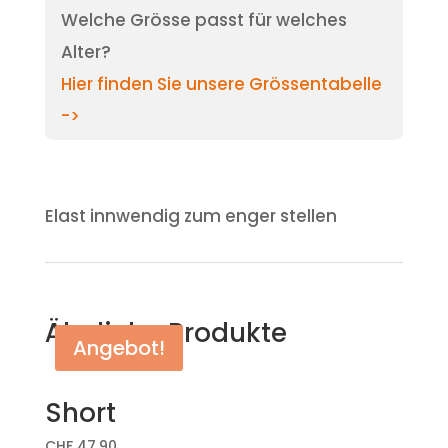
Welche Grösse passt für welches
Alter?
Hier finden Sie unsere Grössentabelle
->
Elast innwendig zum enger stellen
Ähnliche Produkte
Angebot!
Short
CHF
47.90