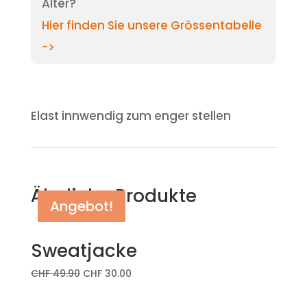
Alter?
Hier finden Sie unsere Grössentabelle
->
Elast innwendig zum enger stellen
Ähnliche Produkte
Angebot!
Angebot!
Angebot!
Sweatjacke
CHF
49.90
CHF
30.00