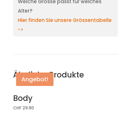
Welche Grösse passt für welches
Alter?
Hier finden Sie unsere Grössentabelle
->
Ähnliche Produkte
Angebot!
Body
CHF
29.90