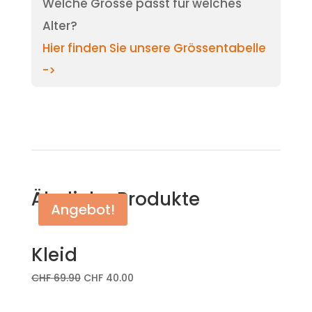
Welche Grösse passt für welches
Alter?
Hier finden Sie unsere Grössentabelle
->
Ähnliche Produkte
Angebot!
Kleid
CHF
69.90
CHF
40.00