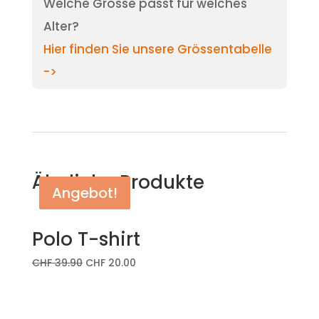
Welche Grösse passt für welches
Alter?
Hier finden Sie unsere Grössentabelle
->
Ähnliche Produkte
Angebot!
Angebot!
Angebot!
Polo T-shirt
CHF
39.90
CHF
20.00