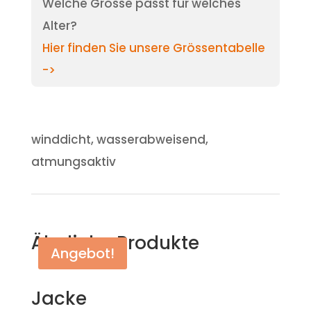
Welche Grösse passt für welches
Alter?
Hier finden Sie unsere Grössentabelle
->
winddicht, wasserabweisend,
atmungsaktiv
Ähnliche Produkte
Angebot!
Jacke