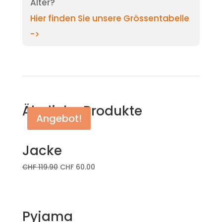
Alter?
Hier finden Sie unsere Grössentabelle
->
Ähnliche Produkte
Angebot!
Jacke
CHF
119.90
CHF
60.00
Pyjama