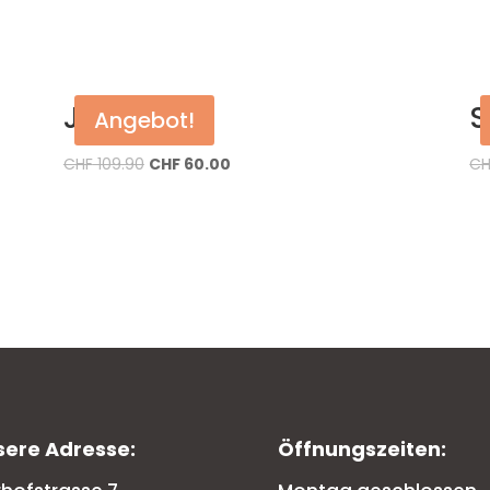
Jacke
S
Angebot!
CHF
109.90
CHF
60.00
CH
sere Adresse:
Öffnungszeiten: