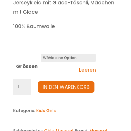
Jerseykleid mit Glace-Täschli, Mädchen
mit Glace
100% Baumwolle
Grössen
Leeren
Kleid
IN DEN WARENKORB
Menge
Kategorie:
Kids Girls
Schlagwörter:
Girls
,
Mayoral
Brand:
Mayoral