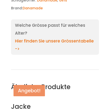
Schlagwörter:
Danamade
,
Girls
Brand:
Danamade
Welche Grösse passt für welches
Alter?
Hier finden Sie unsere Grössentabelle
->
Ähnliche Produkte
Angebot!
Angebot!
Angebot!
Jacke