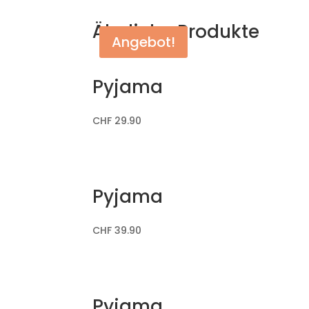
Ähnliche Produkte
Angebot!
Pyjama
CHF
29.90
Pyjama
CHF
39.90
Pyjama