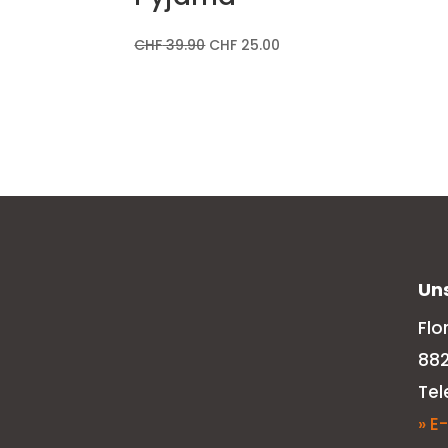
CHF
39.90
CHF
25.00
Un
Flo
88
Tel
» E