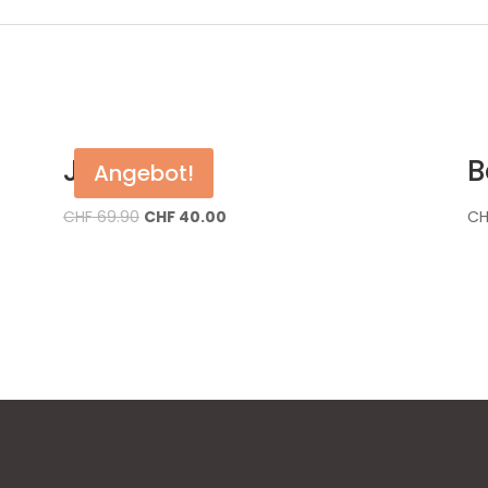
Jacke
B
Angebot!
CHF
69.90
CHF
40.00
CH