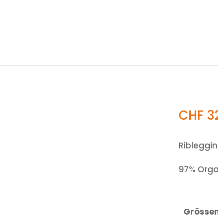
CHF
3
Ribleggin
97% Orga
Grösse