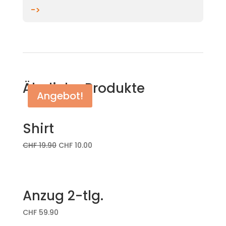
->
Ähnliche Produkte
Angebot!
Shirt
CHF
19.90
CHF
10.00
Anzug 2-tlg.
CHF
59.90