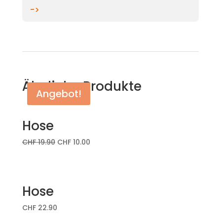
->
Ähnliche Produkte
Angebot!
Hose
CHF
19.90
CHF
10.00
Hose
CHF
22.90