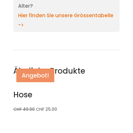
Alter?
Hier finden Sie unsere Grössentabelle
->
Ähnliche Produkte
Angebot!
Hose
CHF
49.90
CHF
25.00