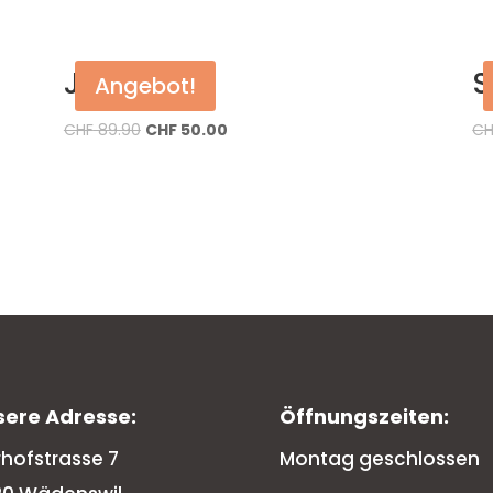
Jacke
S
Angebot!
CHF
89.90
CHF
50.00
CH
sere Adresse:
Öffnungszeiten:
rhofstrasse 7
Montag geschlossen