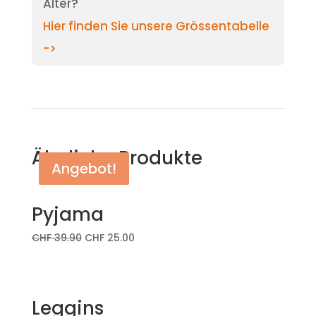
Alter?
Hier finden Sie unsere Grössentabelle
->
Ähnliche Produkte
Angebot!
Angebot!
Pyjama
CHF
39.90
CHF
25.00
Leggins