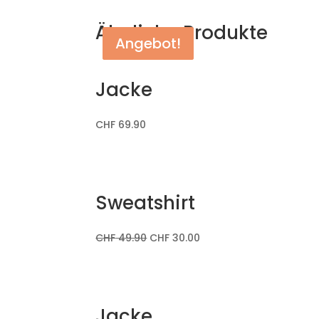
Ähnliche Produkte
Angebot!
Angebot!
Jacke
CHF
69.90
Sweatshirt
CHF
49.90
CHF
30.00
Jacke