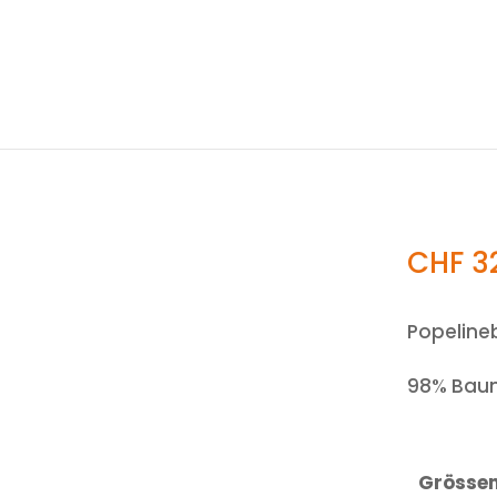
CHF
3
Popeline
98% Baum
Grösse