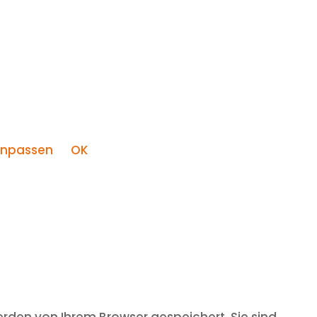
npassen
OK
rden von Ihrem Browser gespeichert. Sie sind