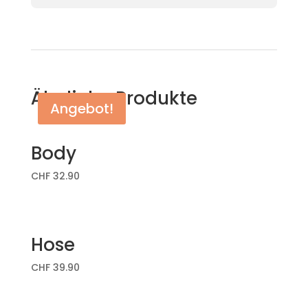
Ähnliche Produkte
Angebot!
Body
CHF
32.90
Hose
CHF
39.90