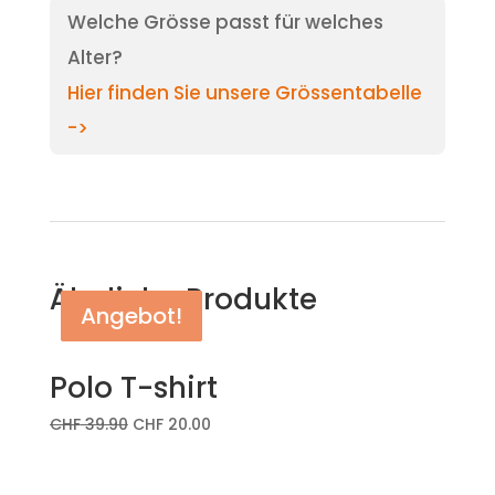
Welche Grösse passt für welches
Alter?
Hier finden Sie unsere Grössentabelle
->
Ähnliche Produkte
Angebot!
Angebot!
Angebot!
Polo T-shirt
CHF
39.90
CHF
20.00