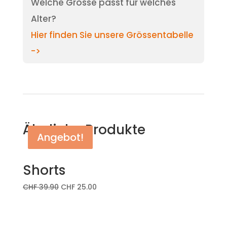
Welche Grösse passt für welches
Alter?
Hier finden Sie unsere Grössentabelle
->
Ähnliche Produkte
Angebot!
Angebot!
Shorts
CHF
39.90
CHF
25.00