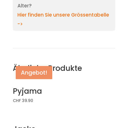
Alter?
Hier finden Sie unsere Grössentabelle
->
Ähnliche Produkte
Angebot!
Angebot!
Pyjama
CHF
39.90