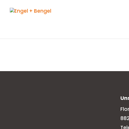
Un
Flo
88
Tel