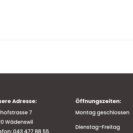
sere Adresse:
Öffnungszeiten:
rhofstrasse 7
Montag geschlossen
20 Wädenswil
Dienstag–Freitag
efon: 043 477 88 55