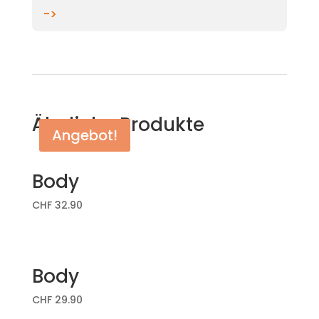
->
Ähnliche Produkte
Angebot!
Body
CHF
32.90
Body
CHF
29.90