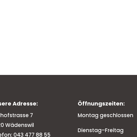
sere Adresse:
Öffnungszeiten:
rhofstrasse 7
Montag geschlossen
20 Wädenswil
Dienstag–Freitag
efon: 043 477 88 55