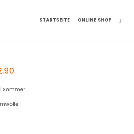
STARTSEITE
ONLINE SHOP
2.90
kli Sommer
umwolle