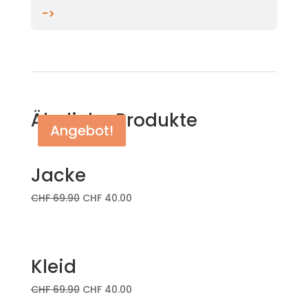
->
Ähnliche Produkte
Angebot!
Angebot!
Jacke
CHF
69.90
CHF
40.00
Kleid
CHF
69.90
CHF
40.00