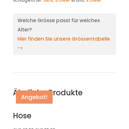
Schlagwörter:
Girls
,
S.Oliver
Brand:
s.Oliver
Welche Grösse passt für welches
Alter?
Hier finden Sie unsere Grössentabelle
->
Ähnliche Produkte
Angebot!
Angebot!
Angebot!
Hose