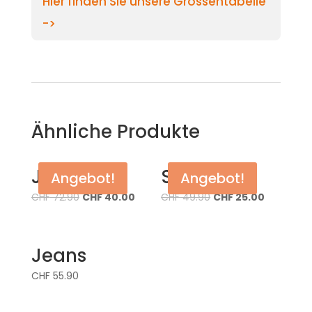
Hier finden Sie unsere Grössentabelle
->
Ähnliche Produkte
Jeans
Shorts
Angebot!
Angebot!
CHF
72.90
CHF
40.00
CHF
49.90
CHF
25.00
Jeans
CHF
55.90