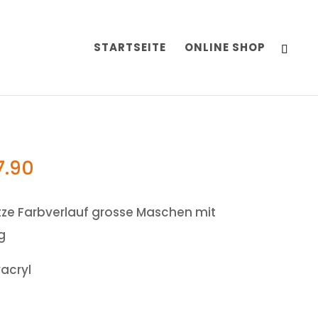
STARTSEITE
ONLINE SHOP
7.90
tze Farbverlauf grosse Maschen mit
g
acryl