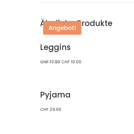
Ähnliche Produkte
Angebot!
Leggins
CHF
17.90
CHF
10.00
Pyjama
CHF
29.90