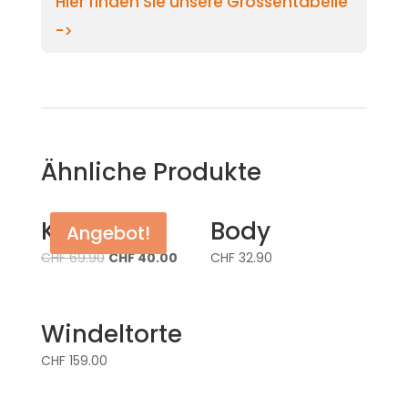
Hier finden Sie unsere Grössentabelle
->
Ähnliche Produkte
Kleid
Body
Angebot!
CHF
69.90
CHF
40.00
CHF
32.90
Windeltorte
CHF
159.00