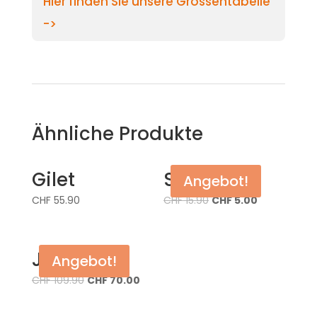
Hier finden Sie unsere Grössentabelle
->
Ähnliche Produkte
Gilet
Stirnband
Angebot!
CHF
55.90
CHF
15.90
CHF
5.00
Jacke
Angebot!
CHF
109.90
CHF
70.00