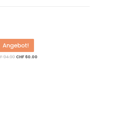
acke
Angebot!
F
94.90
CHF
60.00