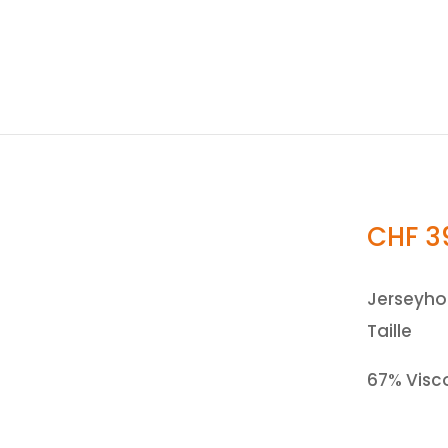
CHF
3
Jerseyhos
Taille
67% Visc