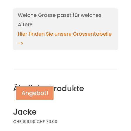
Welche Grösse passt für welches
Alter?
Hier finden Sie unsere Grössentabelle
->
Ähnliche Produkte
Angebot!
Angebot!
Jacke
CHF
109.90
CHF
70.00